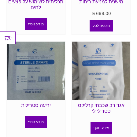
מישנית למניעת ריחות
תכליתית לשימוש על פצעים
לחים
₪
699.00
מידע נוסף
הוספה לסל
0
אגד רב שכבתי קרליקס
יריעה סטרילית
סטריליילי
מידע נוסף
מידע נוסף