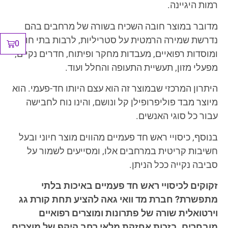
רמות היגיינה.
מדובר במוצר חובה השכיח בשורה של מרחבים בהם
נדרשת שמירה הרמטית על סטריליות, לרבות בתי חולים
0
ומוסדות רפואיים, מעבדות מחקר ופיתוח, חדרים נקיים,
מפעלי מזון, תעשיית התעופה והחלל ועוד.
היתרון המרכזי שבמוצר זה הוא עצם היותו חד-פעמי. הוא
מיוצר מבד פוליפרופילן קל ונושם, והינו נוח לחבישה
עבור כל סוגי האנשים.
בנוסף, כיסויי ראש חד פעמיים מהווים מוצר חיוני ובעל
חשיבות קריטית במרחבים אלו, ומסייעים לשמור על
סביבה נקייה ככל הניתן.
זקוקים לכיסויי ראש חד פעמיים באיכות בלתי
מתפשרת? חברת מד וואי גאה להציע תחת קורת גג
וירטואלית שורה של פתרונות ומוצרים רפואיים
מובחרים. בזכות אחזקת מלאי רחב היקף של מוצרים