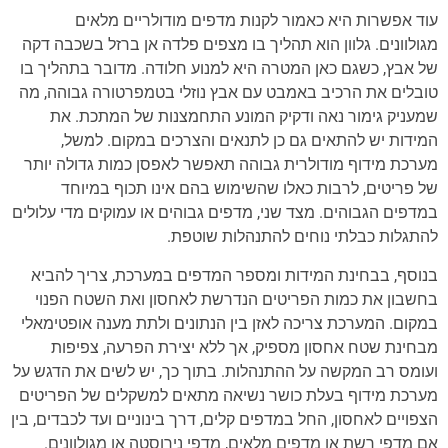
עוד אפשרות היא כאמור לקנות מדפים מודולריים מלאים
מגולוונים. גלוון הוא תהליך בו מצפים פלדה אן ברזל בשכבה דקה
של אבץ, כשגם כאן המטרה היא למנוע חלודה. מדובר בתהליך בו
טובלים את הרכיב באמבט עם אבץ נוזלי בטמפרטורה גבוהה, מה
שמעניק גימור נאה ודקיק המונע התחמצנות של המתכת. את
המידות יש להתאים גם כן לתנאים והצרכים במקום. למשל,
מערכת מידוף מודולרית גבוהה תאפשר לאפסן כמות גדולה יותר
של פריטים, לרבות כאלו שהשימוש בהם אינו תכוף במיוחד
במדפים הגבוהים. מצד שני, מדפים גבוהים או עמוקים מדי עלולים
להתגלות כבלתי נוחים להתנהלות שוטפת.
בנוסף, בבחינת המידות ומספר המדפים במערכת, צריך להביא
בחשבון את כמות הפריטים הנדרשת לאחסון ואת השטח הפנוי
במקום. המערכת צריכה לאזן בין הנתונים ולתת מענה אופטימאלי
מבחינת שטח אחסון מספיק, אך ללא יצירת הפרעה, צפיפות
ועומס רב המקשה על ההתנהלות. בתוך כך, יש לשים את הדגש על
מערכת מידוף בעלת כושר נשיאה מתאים למשקלים של הפריטים
הצפויים לאחסון, החל במדפים קלים, דרך בינוניים ועד לכבדים, בין
אם מדפי רשת או מדפים מלאים, מדפי נירוסטה או מגולוונים.