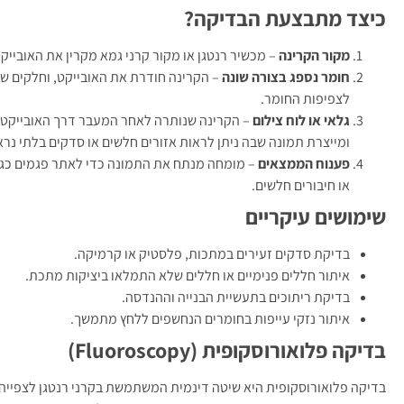
כיצד מתבצעת הבדיקה?
מקור הקרינה
– מכשיר רנטגן או מקור קרני גמא מקרין את האובייק
חומר נספג בצורה שונה
– הקרינה חודרת את האובייקט, וחלקים שו
לצפיפות החומר.
גלאי או לוח צילום
– הקרינה שנותרה לאחר המעבר דרך האובייקט נר
ומייצרת תמונה שבה ניתן לראות אזורים חלשים או סדקים בלתי נרא
פענוח הממצאים
– מומחה מנתח את התמונה כדי לאתר פגמים כגון 
או חיבורים חלשים.
שימושים עיקריים
בדיקת סדקים זעירים במתכות, פלסטיק או קרמיקה.
איתור חללים פנימיים או חללים שלא התמלאו ביציקות מתכת.
בדיקת ריתוכים בתעשיית הבנייה וההנדסה.
איתור נזקי עייפות בחומרים הנחשפים ללחץ מתמשך.
בדיקה פלואורוסקופית (Fluoroscopy)
בדיקה פלואורוסקופית היא שיטה דינמית המשתמשת בקרני רנטגן לצפייה 